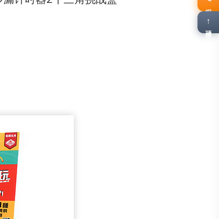
报名
↑
顶部