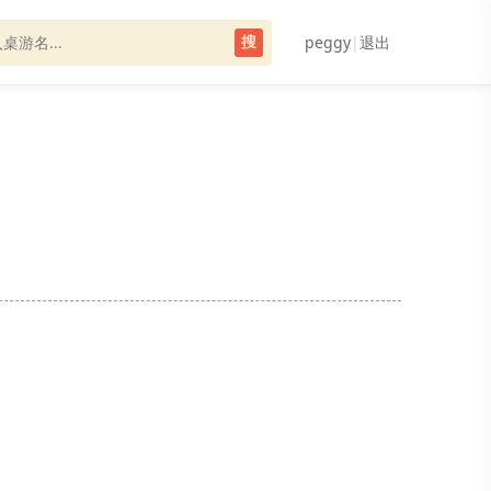
peggy
|
退出
搜