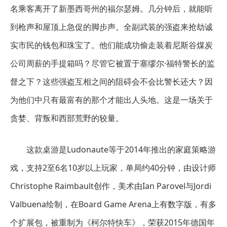
名乘客离开了新墨西哥州的福尔瑟姆。几分钟后，就能听
到枪声和屋顶上急促的脚步声。全副武装的强盗来抢劫诚
实市民的钱包和珠宝了。他们能成功偷走装着尼斯谷煤炭
公司周薪的手提箱吗？尽管它被置于塞缪尔·福特警长的监
督之下？这些强盗互相之间的阻碍会不会比警长还大？因
为他们中只有最富有的那个才能出人头地。这是一场关于
贪婪、背叛和西部荒野的较量。
这款桌游是Ludonaute等于2014年推出的家庭策略游
戏，支持2至6名10岁以上玩家，单局约40分钟，由设计师
Christophe Raimbault创作，美术由Ian Parovel与Jordi
Valbuena绘制，在Board Game Arena上有数字版，有多
个扩展包，被重制为《柯尔特快车》，荣获2015年德国年