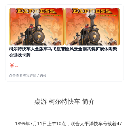
柯尔特快车大盒版车马飞渡警匪风云全副武装扩展休闲聚
会游戏卡牌
￥--
点击查看淘宝详情 / 购买
桌游 柯尔特快车 简介
1899年7月11日上午10点，联合太平洋快车号载着47