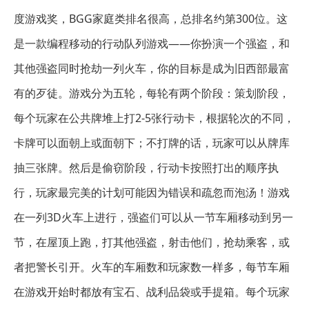
度游戏奖，BGG家庭类排名很高，总排名约第300位。这
是一款编程移动的行动队列游戏——你扮演一个强盗，和
其他强盗同时抢劫一列火车，你的目标是成为旧西部最富
有的歹徒。游戏分为五轮，每轮有两个阶段：策划阶段，
每个玩家在公共牌堆上打2-5张行动卡，根据轮次的不同，
卡牌可以面朝上或面朝下；不打牌的话，玩家可以从牌库
抽三张牌。然后是偷窃阶段，行动卡按照打出的顺序执
行，玩家最完美的计划可能因为错误和疏忽而泡汤！游戏
在一列3D火车上进行，强盗们可以从一节车厢移动到另一
节，在屋顶上跑，打其他强盗，射击他们，抢劫乘客，或
者把警长引开。火车的车厢数和玩家数一样多，每节车厢
在游戏开始时都放有宝石、战利品袋或手提箱。每个玩家