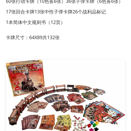
60张行动卡牌（10色各6张）
36张子弹卡牌（6色各6张）
17张回合卡牌
13张中性子弹卡牌
26个战利品标记
1本简体中文规则书（12页）
卡牌尺寸：64X89共132张